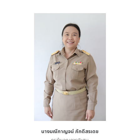
นางมณีกาญจน์ ภักดีสรเดช