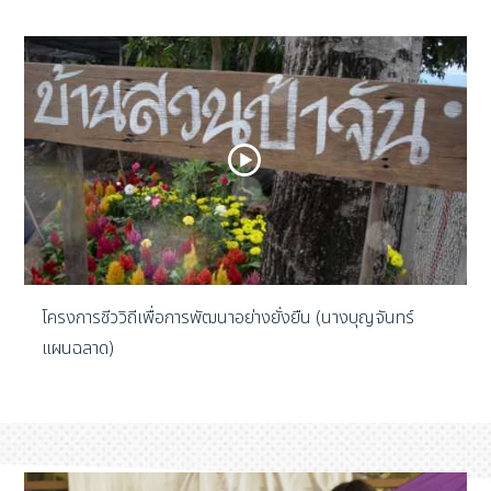
โครงการชีววิถีเพื่อการพัฒนาอย่างยั่งยืน (นางบุญจันทร์
แผนฉลาด)